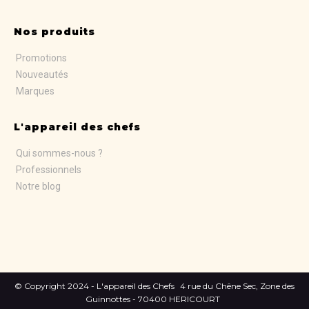
Nos produits
Promotions
Nouveautés
Marques
L'appareil des chefs
Qui sommes-nous ?
Professionnels
Notre blog
© Copyright 2024 - L'appareil des Chefs
4 rue du Chêne Sec, Zone des
Guinnottes - 70400 HERICOURT