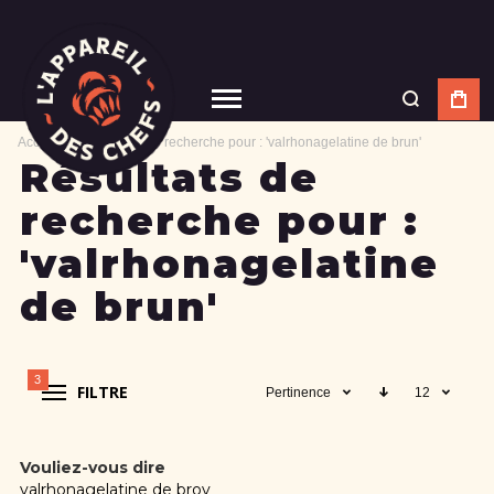
Accueil
Résultats de recherche pour : 'valrhonagelatine de brun'
Résultats de
recherche pour :
'valrhonagelatine
de brun'
3
FILTRE
Pertinence
12
Vouliez-vous dire
valrhonagelatine de brov