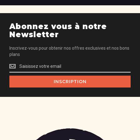
Abonnez vous à notre
Newsletter
Inscrivez-vous pour obtenir nos offres exclusives et nos bons
plans
Inscrivez-
vous
pour
INSCRIPTION
obtenir
nos
offres
exclusives
et
nos
bons
plans