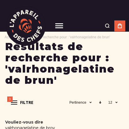
Accueil
Résultats de recherche pour : 'valrhonagelatine de brun'
Résultats de
recherche pour :
'valrhonagelatine
de brun'
3
FILTRE
Pertinence
12
Vouliez-vous dire
valrhonagelatine de brov