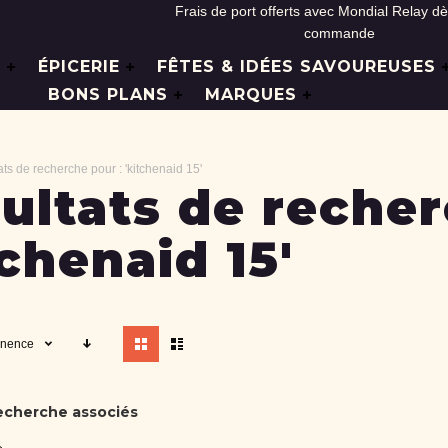
Frais de port offerts avec Mondial Relay d
commande
L
ÉPICERIE
FÊTES & IDÉES SAVOUREUSES
BONS PLANS
MARQUES
ts de recherche pour : 'kitchenaid 15'
ultats de recher
tchenaid 15'
Afficher
inence
en
echerche associés