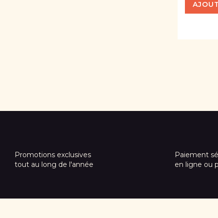
AJOUT
Promotions exclusives
Paiement sé
tout au long de l'année
en ligne ou 