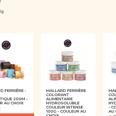
0
0g
D FERRIÈRE -
MALLARD FERRIÈRE
MAL
COLORANT
CO
TIQUE 200M -
ALIMENTAIRE
ALI
R AU CHOIX
HYDROSOLUBLE
HY
COULEUR INTENSE
- C
€
100G - COULEUR AU
AU 
CHOIX