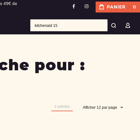
ès 49€ de
PANIER
0
facebook
instagram
Recher
MON
che pour :
3
articles
Afficher
12
par page