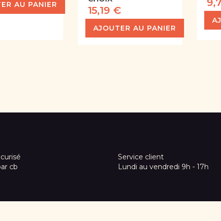
9,
ER AU PANIER
15,19 €
A
AJOUTER AU PANIER
curisé
Service client
par cb
Lundi au vendredi 9h - 17h