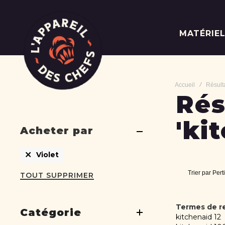
MATÉRIE
Accueil
Résulta
Rés
'ki
Acheter par
Supprimer
Violet
cet
Élément
Trier par
Pert
TOUT SUPPRIMER
Termes de r
Catégorie
kitchenaid 12