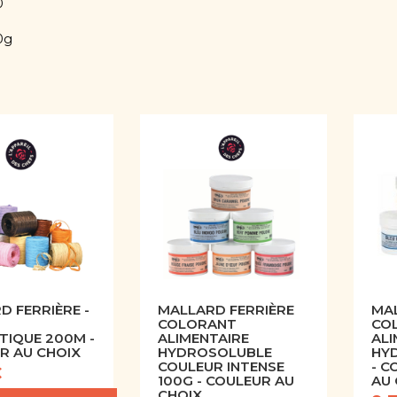
0
0g
D FERRIÈRE -
MALLARD FERRIÈRE
MAL
COLORANT
CO
TIQUE 200M -
ALIMENTAIRE
ALI
R AU CHOIX
HYDROSOLUBLE
HY
COULEUR INTENSE
- C
€
100G - COULEUR AU
AU 
CHOIX