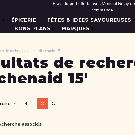
Frais de port offerts avec Mondial Relay d
commande
L
ÉPICERIE
FÊTES & IDÉES SAVOUREUSES
BONS PLANS
MARQUES
ts de recherche pour : 'kitchenaid 15'
ultats de recher
tchenaid 15'
Afficher
inence
en
echerche associés