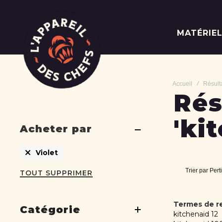
MATÉRIE
Accueil
Résulta
Rés
'ki
Acheter par
Supprimer
Violet
cet
Élément
Trier par
Pert
TOUT SUPPRIMER
Termes de r
Catégorie
kitchenaid 12