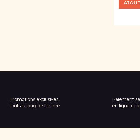
AJOUT
Promotions exclusives
Paiement sé
tout au long de l'année
en ligne ou 