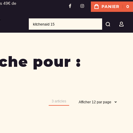
ès 49€ de
PANIER
0
facebook
instagram
Recher
MON
che pour :
3
articles
Afficher
12
par page