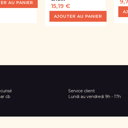
9,
ER AU PANIER
15,19 €
A
AJOUTER AU PANIER
curisé
Service client
par cb
Lundi au vendredi 9h - 17h