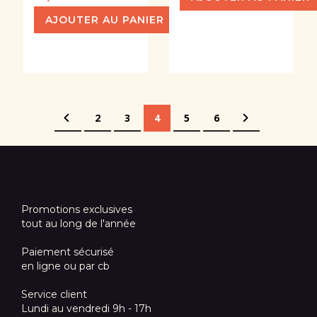
AJOUTER AU PANIER
Page
Page
Précédent
Page
Page
Vous lisez actuellement la pag
Page
Page
Page
Suivant
2
3
4
5
6
Promotions exclusives
tout au long de l'année
Paiement sécurisé
en ligne ou par cb
Service client
Lundi au vendredi 9h - 17h