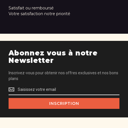
Satisfait ou remboursé
Votre satisfaction notre priorité
Abonnez vous à notre
Newsletter
Inscrivez-vous pour obtenir nos offres exclusives et nos bons
plans
Inscrivez-
vous
pour
INSCRIPTION
obtenir
nos
offres
exclusives
et