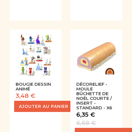
BOUGIE DESSIN
DÉCORELIEF -
ANIMÉ
MOULE
BÛCHETTE DE
3,48 €
NOËL COURTE /
INSERT -
AJOUTER AU PANIER
STANDARD - X6
6,35 €
6,68 €