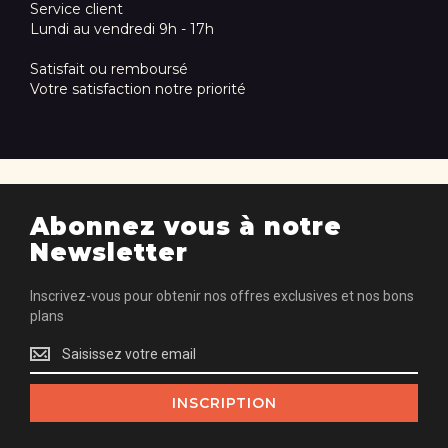
Service client
Lundi au vendredi 9h - 17h
Satisfait ou remboursé
Votre satisfaction notre priorité
Abonnez vous à notre
Newsletter
Inscrivez-vous pour obtenir nos offres exclusives et nos bons
plans
Inscrivez-
vous
pour
INSCRIPTION
obtenir
nos
offres