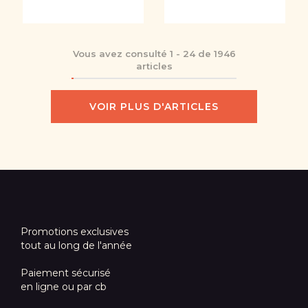
Vous avez consulté
1
-
24
de
1946
articles
VOIR PLUS D'ARTICLES
Promotions exclusives
tout au long de l'année
Paiement sécurisé
en ligne ou par cb