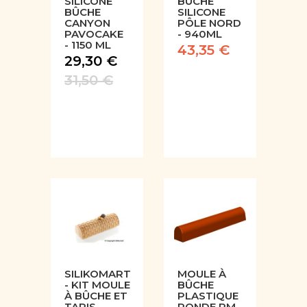
SILICONE
BÛCHE
BÛCHE
SILICONE
CANYON
PÔLE NORD
PAVOCAKE
- 940ML
- 1150 ML
43,35 €
29,30 €
31,50 €
SILIKOMART
MOULE À
- KIT MOULE
BÛCHE
À BÛCHE ET
PLASTIQUE
TAPIS
RONDE PM