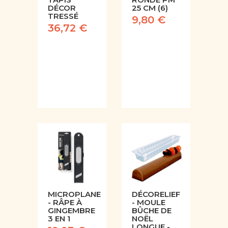
DÉCOR
25 CM (6)
TRESSÉ
9,80 €
36,72 €
MICROPLANE
DÉCORELIEF
- RÂPE À
- MOULE
GINGEMBRE
BÛCHE DE
3 EN 1
NOËL
LONGUE -