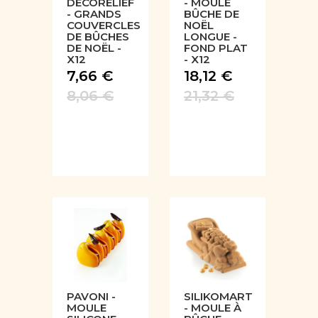
DÉCORELIEF
- MOULE
- GRANDS
BÛCHE DE
COUVERCLES
NOËL
DE BÛCHES
LONGUE -
DE NOËL -
FOND PLAT
X12
- X12
7,66 €
18,12 €
8,06 €
21,32 €
PAVONI -
SILIKOMART
MOULE
- MOULE À