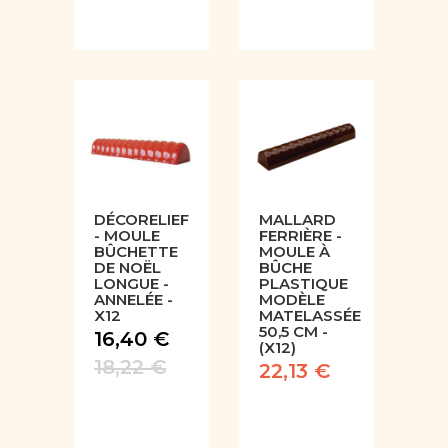
DÉCORELIEF
MALLARD
- MOULE
FERRIÈRE -
BÛCHETTE
MOULE À
DE NOËL
BÛCHE
LONGUE -
PLASTIQUE
ANNELÉE -
MODÈLE
X12
MATELASSÉE
50,5 CM -
16,40 €
(X12)
18,22 €
22,13 €