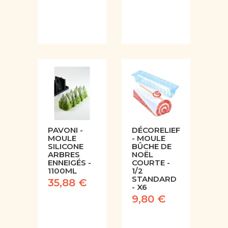
PAVONI -
DÉCORELIEF
MOULE
- MOULE
SILICONE
BÛCHE DE
ARBRES
NOËL
ENNEIGÉS -
COURTE -
1100ML
1/2
STANDARD
35,88 €
- X6
9,80 €