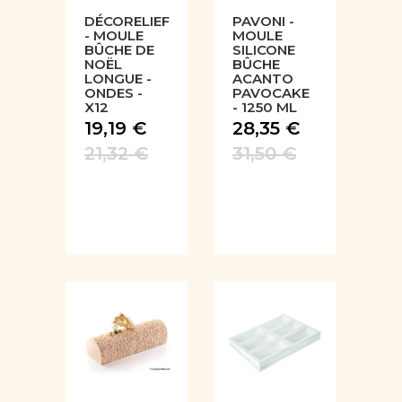
DÉCORELIEF
PAVONI -
- MOULE
MOULE
BÛCHE DE
SILICONE
NOËL
BÛCHE
LONGUE -
ACANTO
ONDES -
PAVOCAKE
X12
- 1250 ML
19,19 €
28,35 €
21,32 €
31,50 €