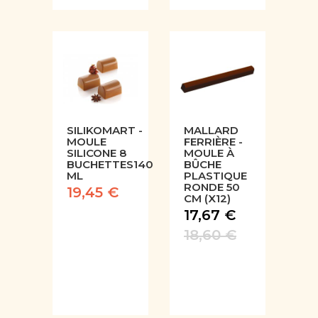
SILIKOMART -
MALLARD
MOULE
FERRIÈRE -
SILICONE 8
MOULE À
BUCHETTES140
BÛCHE
ML
PLASTIQUE
RONDE 50
19,45 €
CM (X12)
17,67 €
18,60 €