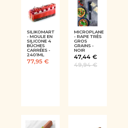
SILIKOMART
MICROPLANE
- MOULE EN
- RAPE TRÈS
SILICONE 4
GROS
BÛCHES
GRAINS -
CARRÉES -
NOIR
2401ML
47,44 €
77,95 €
49,94 €