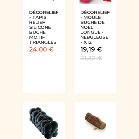
DÉCORELIEF
DÉCORELIEF
- TAPIS
- MOULE
RELIEF
BÛCHE DE
SILICONE
NOËL
BÛCHE
LONGUE -
MOTIF
NÉBULEUSE
TRIANGLES
- X12
24,00 €
19,19 €
21,32 €