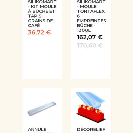
SILIKOMART
SILIKOMART
- KIT MOULE
- MOULE
À BÛCHE ET
TORTAFLEX
TAPIS
6
GRAINS DE
EMPREINTES
CAFÉ
BÛCHE -
1300L
36,72 €
162,07 €
170,60 €
ANNULE
DÉCORELIEF