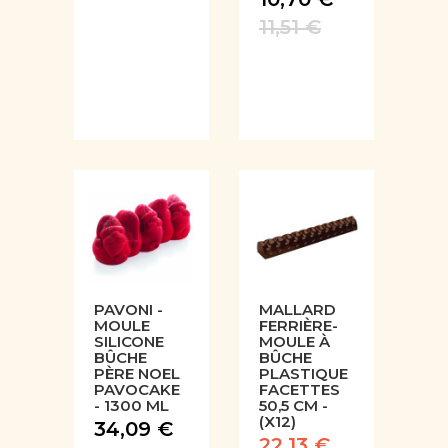
11,51 €
PAVONI -
MALLARD
MOULE
FERRIÈRE-
SILICONE
MOULE À
BÛCHE
BÛCHE
PÈRE NOEL
PLASTIQUE
PAVOCAKE
FACETTES
- 1300 ML
50,5 CM -
(X12)
34,09 €
22,13 €