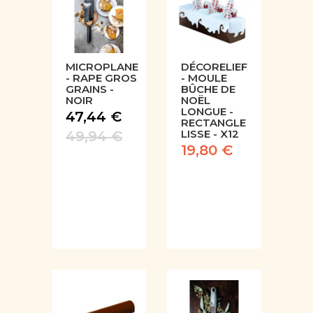
MICROPLANE
DÉCORELIEF
- RAPE GROS
- MOULE
GRAINS -
BÛCHE DE
NOIR
NOËL
LONGUE -
47,44 €
RECTANGLE
LISSE - X12
49,94 €
19,80 €