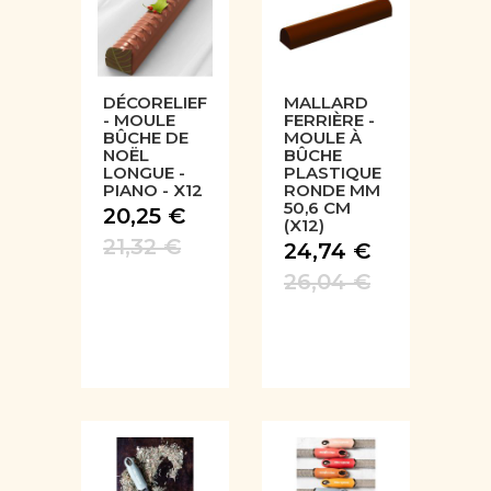
DÉCORELIEF
MALLARD
- MOULE
FERRIÈRE -
BÛCHE DE
MOULE À
NOËL
BÛCHE
LONGUE -
PLASTIQUE
PIANO - X12
RONDE MM
50,6 CM
20,25 €
(X12)
21,32 €
24,74 €
26,04 €