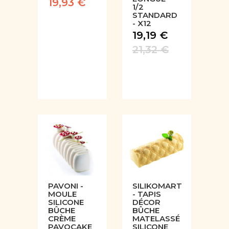
19,93 €
1/2
STANDARD
- X12
19,19 €
21,32 €
PAVONI -
SILIKOMART
MOULE
- TAPIS
SILICONE
DÉCOR
BÛCHE
BÛCHE
CRÈME
MATELASSÉ
PAVOCAKE
SILICONE