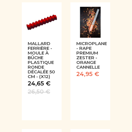
MALLARD
MICROPLANE
FERRIÈRE -
- RAPE
MOULE À
PREMIUM
BÛCHE
ZESTER -
PLASTIQUE
ORANGE
RONDE
CANNELLE
DÉCALÉE 50
24,95 €
CM - (X12)
24,65 €
26,50 €