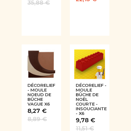
35,88 €
DÉCORELIEF
DÉCORELIEF -
- MOULE
MOULE
NOEUD DE
BÛCHE DE
BÛCHE
NOËL
VAGUE X6
COURTE -
INSOUCIANTE
8,27 €
- X6
8,89 €
9,78 €
11,51 €