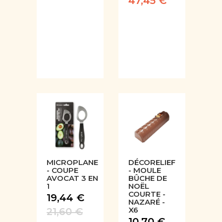
47,45 €
MICROPLANE
DÉCORELIEF
- COUPE
- MOULE
AVOCAT 3 EN
BÛCHE DE
1
NOËL
COURTE -
19,44 €
NAZARÉ -
X6
21,60 €
10,70 €