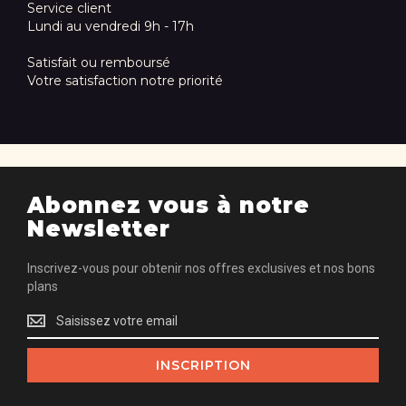
Service client
Lundi au vendredi 9h - 17h
Satisfait ou remboursé
Votre satisfaction notre priorité
Abonnez vous à notre
Newsletter
Inscrivez-vous pour obtenir nos offres exclusives et nos bons
plans
Inscrivez-
vous
pour
INSCRIPTION
obtenir
nos
offres