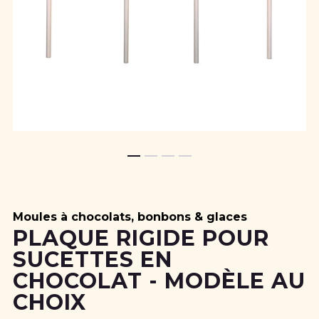
Skip
to
the
beginning
Moules à chocolats, bonbons & glaces
of
PLAQUE RIGIDE POUR
the
SUCETTES EN
images
gallery
CHOCOLAT - MODÈLE AU
CHOIX