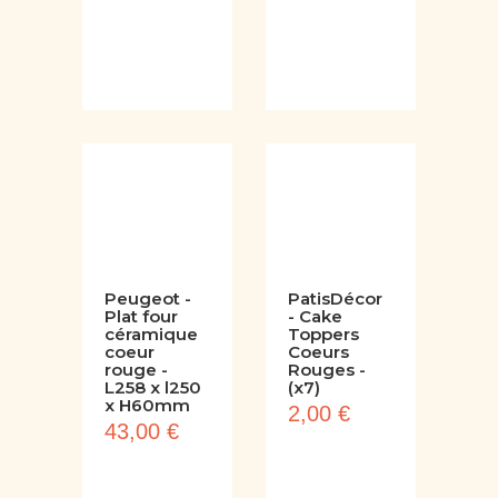
Peugeot -
PatisDécor
Plat four
- Cake
céramique
Toppers
coeur
Coeurs
rouge -
Rouges -
L258 x l250
(x7)
x H60mm
2,00 €
43,00 €