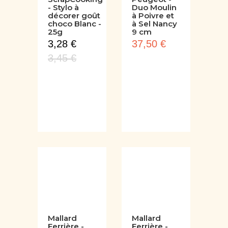
ScrapCooking
Peugeot -
- Stylo à
Duo Moulin
décorer goût
à Poivre et
choco Blanc -
à Sel Nancy
25g
9 cm
3,28 €
37,50 €
3,45 €