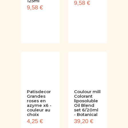
Amande
Abricot -
amère -
125ml
125ml
9,58 €
9,58 €
Patisdecor
Coulour mill
Grandes
Colorant
roses en
liposoluble
azyme x6 -
Oil Blend
couleur au
set 6/20ml
choix
- Botanical