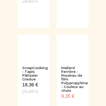
25,08 €
26,72 €
29,51 €
ScrapCooking
Mallard
- Tapis
Ferrière -
Pâtissier
Rouleau de
Gradue
film
Polypropylène
18,36 €
- Couleur au
choix
21,60 €
9,35 €