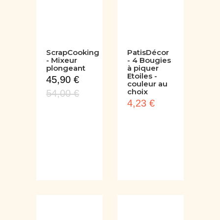
ScrapCooking
PatisDécor
- Mixeur
- 4 Bougies
plongeant
à piquer
Etoiles -
45,90 €
couleur au
choix
54,00 €
4,23 €