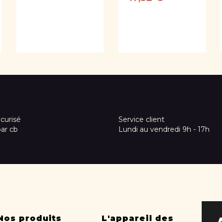
curisé
Service client
par cb
Lundi au vendredi 9h - 17h
Nos produits
L'appareil des