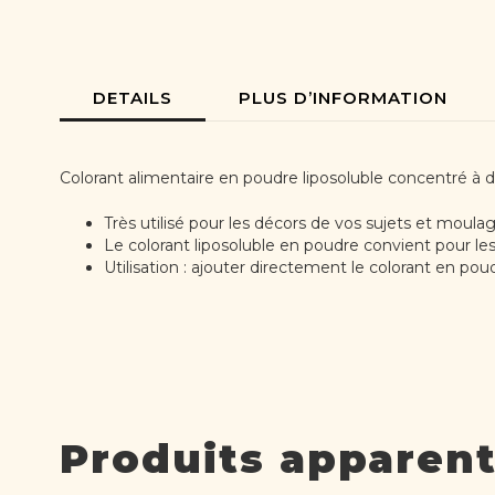
the
beginning
of
the
images
DETAILS
PLUS D’INFORMATION
gallery
Colorant alimentaire en poudre liposoluble concentré à d
Très utilisé pour les décors de vos sujets et moula
Le colorant liposoluble en poudre convient pour les
Utilisation : ajouter directement le colorant en pou
Produits apparen