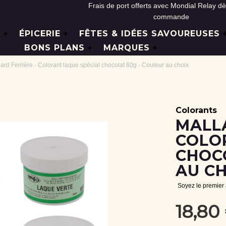
Frais de port offerts avec Mondial Relay d
commande
L
ÉPICERIE
FÊTES & IDÉES SAVOUREUSES
BONS PLANS
MARQUES
ard Ferrière - Colorant laque spécial chocolat 60g - Couleur au choix
Colorants
MALLA
COLO
CHOC
AU CH
Soyez le premier
18,80