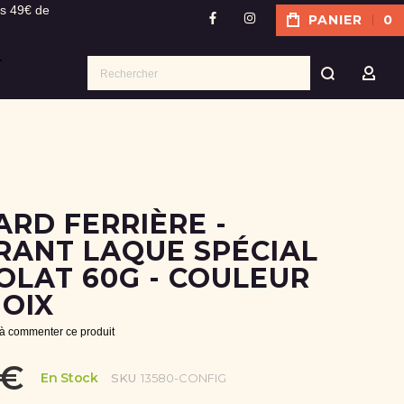
ès 49€ de
PANIER
0
facebook
instagram
Recher
MON
RD FERRIÈRE -
RANT LAQUE SPÉCIAL
OLAT 60G - COULEUR
OIX
 à commenter ce produit
 €
En Stock
SKU
13580-CONFIG