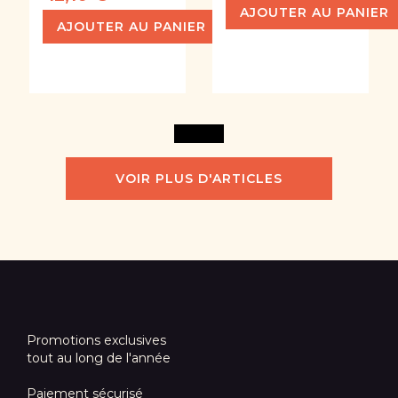
AJOUTER AU PANIER
AJOUTER AU PANIER
DE BUYER -
CRISTEL - ANSE
ARAIGNÉE À
AMOVIBLE
FRITURE EN
MUTINE -
TOILE INOX - Ø
COULEUR AU
12 CM
CHOIX
22,60 €
14,90 €
AJOUTER AU PANIER
AJOUTER AU PANIER