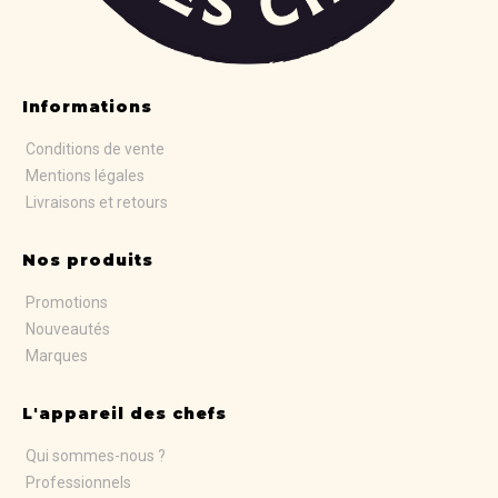
AJOUTER AU PANIER
DE BUYER -
DE BUYER -
COUVERCLE EN
COUVERCLE EN
VERRE AVEC
VERRE AVEC
BOUTON EN
BOUTON EN
BAKÉLITE/INOX -
BAKÉLITE/INOX-
Ø 20 CM
Ø AU CHOIX
24,00 €
18,20 €
AJOUTER AU PANIER
AJOUTER AU PANIER