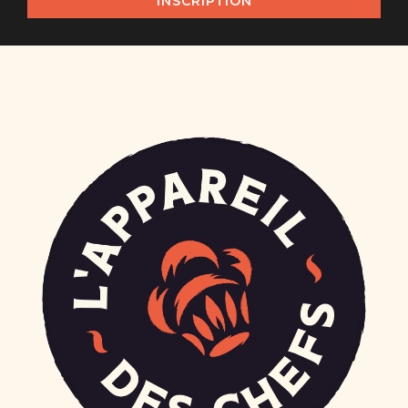
DE BUYER -
DE BUYER -
COUVERCLE EN
COUVERCLE EN
VERRE AVEC
VERRE AVEC
BOUTON
BOUTON EN
BAKÉLITE/INOX -
BAKÉLITE/INOX -
Ø 32 CM
Ø 24 CM
35,00 €
18,20 €
26,00 €
AJOUTER AU PANIER