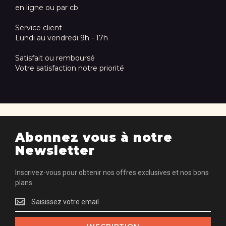
WRAPMASTER -
MALLARD
FILM ÉTIRABLE
FERRIÈRE -
ALIMENTAIRE 30
GRILLE À PIZZA
CM X 100 M -
ALUMINIUM - Ø
LOT DE 3 1000
230 MM
17,99 €
7,44 €
En Rupture De
AJOUTER AU PANIER
Stock