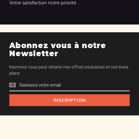
Votre satisfaction notre priorité
Abonnez vous à notre
Newsletter
Inscrivez-vous pour obtenir nos offres exclusives et nos bons
plans
Inscrivez-
vous
pour
INSCRIPTION
obtenir
nos
offres
exclusives
et
nos
bons