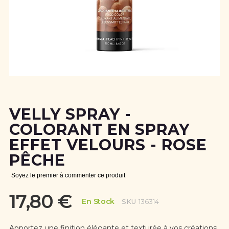
Skip
to
the
VELLY SPRAY -
beginning
of
COLORANT EN SPRAY
the
EFFET VELOURS - ROSE
images
gallery
PÊCHE
Soyez le premier à commenter ce produit
17,80 €
En Stock
SKU
136314
Apportez une finition élégante et texturée à vos créations