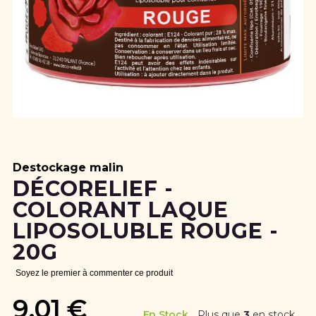
Skip
to
the
beginning
Destockage malin
of
DÉCORELIEF -
the
COLORANT LAQUE
images
gallery
LIPOSOLUBLE ROUGE -
20G
Soyez le premier à commenter ce produit
9,01 €
En Stock
Plus que
3
en stock