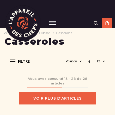
Accueil
Matériel
Cuisson
Casseroles
Casseroles
FILTRE
Position
12
Vous avez consulté
13
-
28
de
28
articles
VOIR PLUS D'ARTICLES