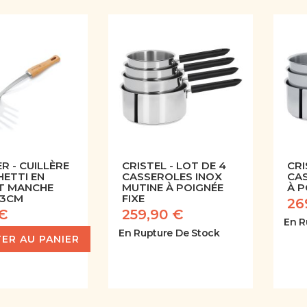
R - CUILLÈRE
CRISTEL - LOT DE 4
CRI
HETTI EN
CASSEROLES INOX
CA
ET MANCHE
MUTINE À POIGNÉE
À P
33CM
FIXE
26
 €
259,90 €
En R
En Rupture De Stock
ER AU PANIER