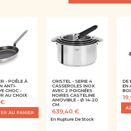
R - POÊLE À
CRISTEL - SERIE 4
DE 
N ANTI-
CASSEROLES INOX
EN 
VE CHOC -
AVEC 2 POIGNÉES
BOI
R AU CHOIX
NOIRES CASTELINE
19
AMOVIBLE - Ø 14-20
 €
CM
A
639,40 €
ER AU PANIER
En Rupture De Stock