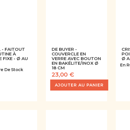
 - FAITOUT
DE BUYER -
CRI
UTINE À
COUVERCLE EN
POI
 FIXE - Ø AU
VERRE AVEC BOUTON
Ø A
EN BAKÉLITE/INOX Ø
En R
18 CM
re De Stock
23,00 €
AJOUTER AU PANIER