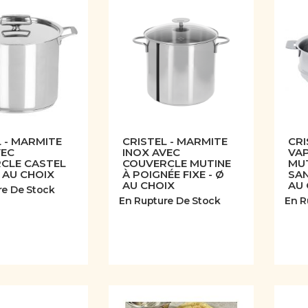
 - MARMITE
CRISTEL - MARMITE
CRI
VEC
INOX AVEC
VAP
CLE CASTEL
COUVERCLE MUTINE
MU
 AU CHOIX
À POIGNÉE FIXE - Ø
SAN
AU CHOIX
AU 
re De Stock
En Rupture De Stock
En R