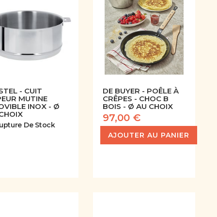
STEL - CUIT
DE BUYER - POÊLE À
PEUR MUTINE
CRÊPES - CHOC B
VIBLE INOX - Ø
BOIS - Ø AU CHOIX
CHOIX
97,00 €
upture De Stock
AJOUTER AU PANIER