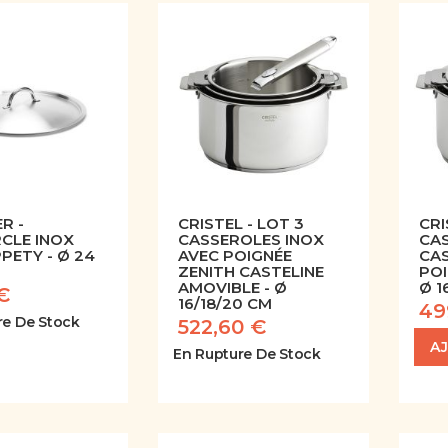
R -
CRISTEL - LOT 3
CRI
CLE INOX
CASSEROLES INOX
CA
PETY - Ø 24
AVEC POIGNÉE
CAS
ZENITH CASTELINE
POI
AMOVIBLE - Ø
Ø 1
€
16/18/20 CM
49
re De Stock
522,60 €
A
En Rupture De Stock