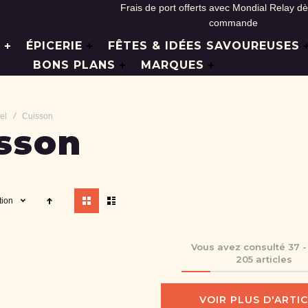
Frais de port offerts avec Mondial Relay d
commande
L
ÉPICERIE
FÊTES & IDÉES SAVOUREUSES
BONS PLANS
MARQUES
el
Cuisson
sson
Afficher
tion
en
Vous avez consulté
37
205
articles
VOIR PLUS D'ARTI