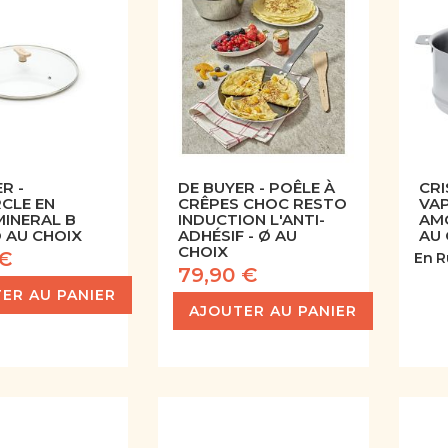
R -
DE BUYER - POÊLE À
CRI
CLE EN
CRÊPES CHOC RESTO
VA
MINERAL B
INDUCTION L'ANTI-
AMO
Ø AU CHOIX
ADHÉSIF - Ø AU
AU 
CHOIX
 €
En R
79,90 €
ER AU PANIER
AJOUTER AU PANIER