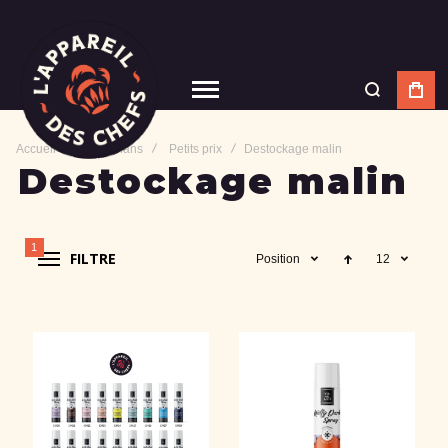
Accueil
Bons plans
Petits prix
Destockage malin
Destockage malin
1
FILTRE
Position
12