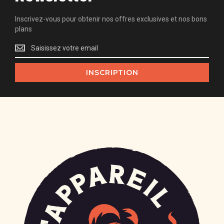
Inscrivez-vous pour obtenir nos offres exclusives et nos bons
plans
Inscrivez-
vous
pour
INSCRIPTION
obtenir
nos
offres
exclusives
et
nos
bons
plans