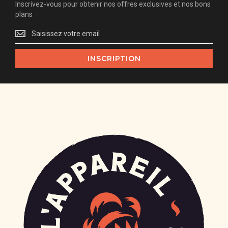
Inscrivez-vous pour obtenir nos offres exclusives et nos bons
plans
Inscrivez-
vous
pour
INSCRIPTION
obtenir
nos
offres
exclusives
et
nos
bons
plans