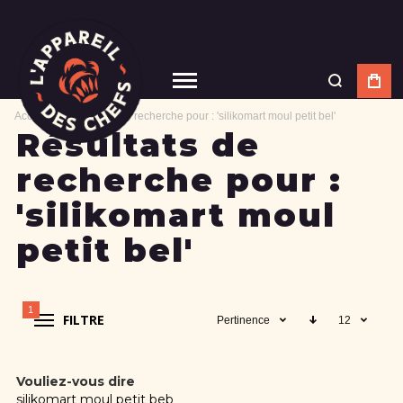
Accueil
Résultats de recherche pour : 'silikomart moul petit bel'
Résultats de
recherche pour :
'silikomart moul
petit bel'
1
FILTRE
Pertinence
12
Vouliez-vous dire
silikomart moul petit beb