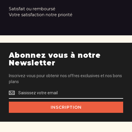
Satisfait ou remboursé
Votre satisfaction notre priorité
Abonnez vous à notre
Newsletter
Inscrivez-vous pour obtenir nos offres exclusives et nos bons
plans
Inscrivez-
vous
pour
INSCRIPTION
obtenir
nos
offres
exclusives
et