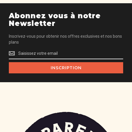
Abonnez vous à notre
Newsletter
Inscrivez-vous pour obtenir nos offres exclusives et nos bons
plans
Inscrivez-
vous
pour
INSCRIPTION
obtenir
nos
offres
exclusives
et
nos
bons
plans