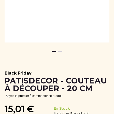
Skip
to
the
beginning
Black Friday
of
PATISDECOR - COUTEAU
the
À DÉCOUPER - 20 CM
images
gallery
Soyez le premier à commenter ce produit
15,01 €
En Stock
Plus que
5
en stock