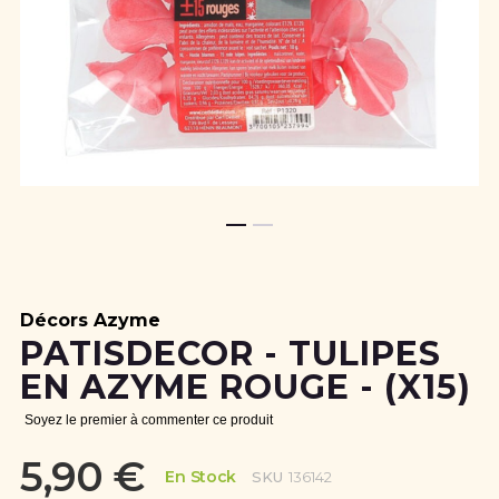
Skip
to
the
beginning
Décors Azyme
of
PATISDECOR - TULIPES
the
EN AZYME ROUGE - (X15)
images
gallery
Soyez le premier à commenter ce produit
5,90 €
En Stock
SKU
136142