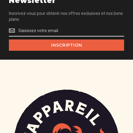
Newsletter
Inscrivez-vous pour obtenir nos offres exclusives et nos bons
plans
Inscrivez-
vous
pour
INSCRIPTION
obtenir
nos
offres
exclusives
et
nos
bons
plans