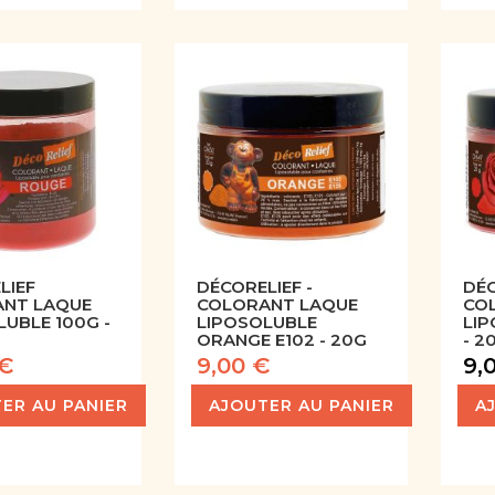
LIEF
DÉCORELIEF -
DÉC
NT LAQUE
COLORANT LAQUE
CO
LUBLE 100G -
LIPOSOLUBLE
LI
ORANGE E102 - 20G
- 2
 €
9,00 €
9,
ER AU PANIER
AJOUTER AU PANIER
A