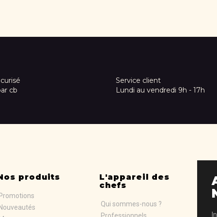
curisé
Service client
par cb
Lundi au vendredi 9h - 17h
Nos produits
L'appareil des
chefs
Promotions
Qui sommes-nous ?
Nouveautés
I
Professionnels