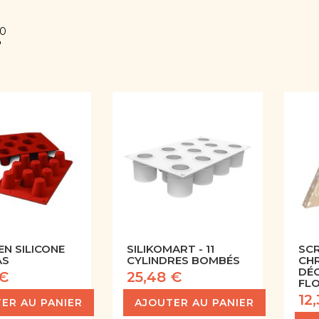
00
'
EN SILICONE
SILIKOMART - 11
SCR
AS
CYLINDRES BOMBÉS
CHR
DÉ
 €
25,48 €
FLO
12
ER AU PANIER
AJOUTER AU PANIER