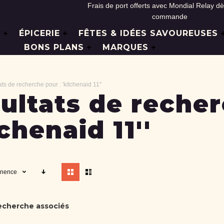
Frais de port offerts avec Mondial Relay d
commande
L
ÉPICERIE
FÊTES & IDÉES SAVOUREUSES
BONS PLANS
MARQUES
ts de recherche pour : 'kitchenaid 11''
ultats de recher
tchenaid 11''
Afficher
inence
en
echerche associés