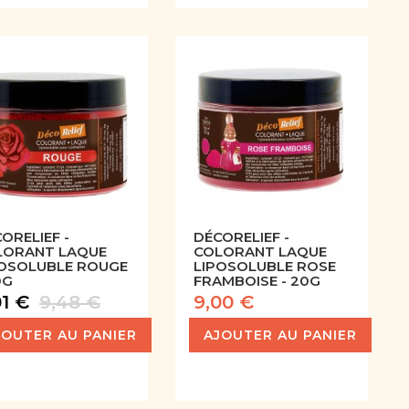
ORELIEF -
DÉCORELIEF -
LORANT LAQUE
COLORANT LAQUE
POSOLUBLE ROUGE
LIPOSOLUBLE ROSE
0G
FRAMBOISE - 20G
01 €
9,48 €
9,00 €
JOUTER AU PANIER
AJOUTER AU PANIER