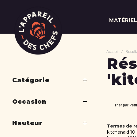
MATÉRIE
Accueil
Résulta
Rés
'ki
Catégorie
Occasion
Trier par
Pert
Hauteur
Termes de r
kitchenaid 10