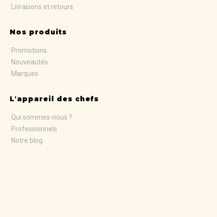
Livraisons et retours
Nos produits
Promotions
Nouveautés
Marques
L'appareil des chefs
Qui sommes-nous ?
Professionnels
Notre blog
© Copyright 2024 - L'appareil des Chefs
4 rue du Chêne Sec, Zone des