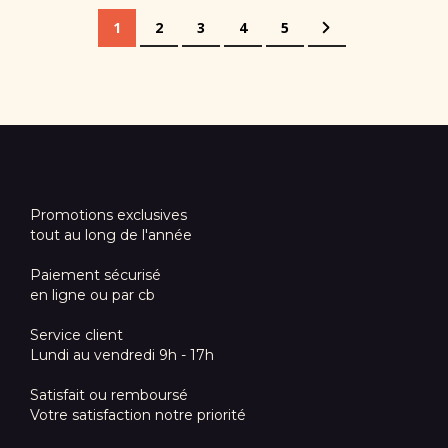
Page
Vous lisez actuellement la page
Page
Page
Page
Page
Page
Suivant
1
2
3
4
5
Promotions exclusives
tout au long de l'année
Paiement sécurisé
en ligne ou par cb
Service client
Lundi au vendredi 9h - 17h
Satisfait ou remboursé
Votre satisfaction notre priorité