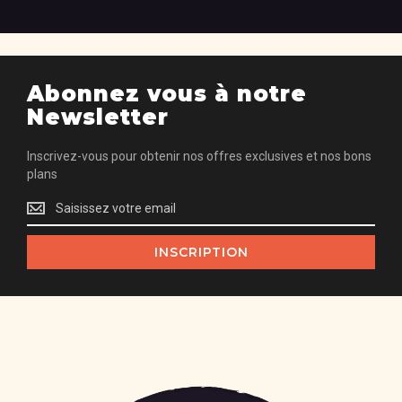
Abonnez vous à notre
Newsletter
Inscrivez-vous pour obtenir nos offres exclusives et nos bons
plans
Inscrivez-
vous
pour
INSCRIPTION
obtenir
nos
offres
exclusives
et
nos
bons
plans