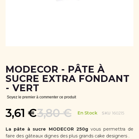
Skip
to
the
MODECOR - PÂTE À
beginning
of
SUCRE EXTRA FONDANT
the
- VERT
images
gallery
Soyez le premier à commenter ce produit
3,61 €
3,80 €
En Stock
SKU
160215
La pâte à sucre MODECOR 250g
vous permettra de
faire des gâteaux dignes des plus grands cake designers .