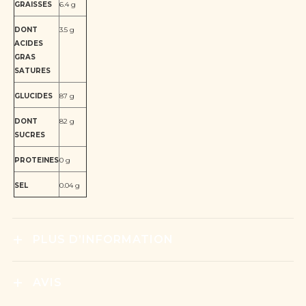
GRAISSES
6.4 g
DONT
3.5 g
ACIDES
GRAS
SATURES
GLUCIDES
87 g
DONT
82 g
SUCRES
PROTEINES
0 g
SEL
0.04 g
PLUS D’INFORMATION
AVIS