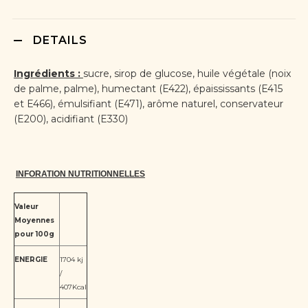
DETAILS
Ingrédients :
sucre, sirop de glucose, huile végétale (noix
de palme, palme), humectant (E422), épaississants (E415
et E466), émulsifiant (E471), arôme naturel, conservateur
(E200), acidifiant (E330)
INFORATION NUTRITIONNELLES
Valeur
Moyennes
pour 100g
ENERGIE
1704 kj
/
407Kcal