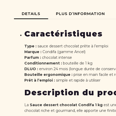
the
beginning
of
DETAILS
PLUS D’INFORMATION
the
images
gallery
Caractéristiques
Type :
sauce dessert chocolat prête à l’emploi
Marque :
Condifa
(gamme Ancel)
Parfum :
chocolat intense
Conditionnement :
bouteille de 1 kg
DLUO :
environ 24 mois (longue durée de conserv
Bouteille ergonomique :
prise en main facile et
Prêt à l’emploi :
simple et rapide à utiliser
Description du pro
La
Sauce dessert chocolat Condifa 1 kg
est une
chocolat riche et gourmand, elle apporte une finitio