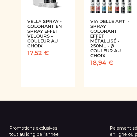
VELLY SPRAY -
VIA DELLE ARTI -
COLORANT EN
SPRAY
SPRAY EFFET
COLORANT
VELOURS -
EFFET
COULEUR AU
MÉTALLISÉ -
CHOIX
250ML - Ø
COULEUR AU
17,52 €
CHOIX
18,94 €
Promotions exclusives
Paiement sé
tout au long de l'année
en ligne ou 