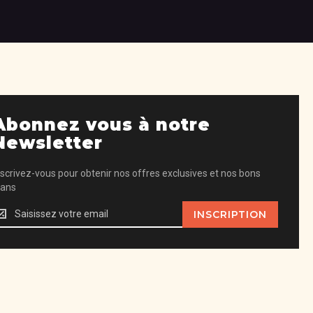
Abonnez vous à notre
Newsletter
nscrivez-vous pour obtenir nos offres exclusives et nos bons
lans
scrivez-
INSCRIPTION
ous
our
btenir
os
ffres
xclusives
t