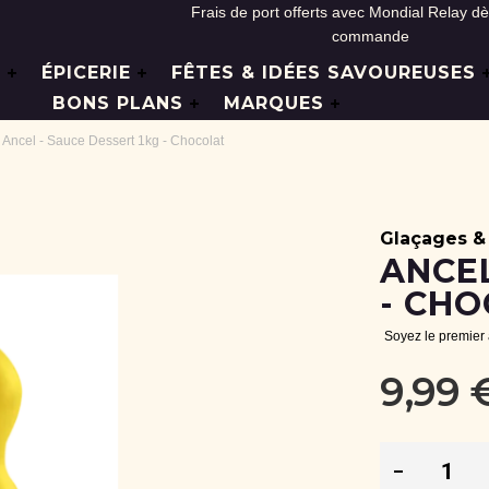
Frais de port offerts avec Mondial Relay d
commande
L
ÉPICERIE
FÊTES & IDÉES SAVOUREUSES
BONS PLANS
MARQUES
Ancel - Sauce Dessert 1kg - Chocolat
Glaçages &
ANCEL
- CH
Soyez le premier
9,99 