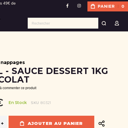
ès 49€ de
PANIER
0
facebook
instagram
Recher
MON
 nappages
 - SAUCE DESSERT 1KG
OCOLAT
 à commenter ce produit
€
En Stock
SKU
80321
AJOUTER AU PANIER