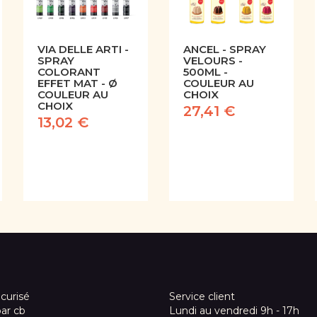
VIA DELLE ARTI -
ANCEL - SPRAY
SPRAY
VELOURS -
COLORANT
500ML -
EFFET MAT - Ø
COULEUR AU
COULEUR AU
CHOIX
CHOIX
27,41 €
13,02 €
curisé
Service client
par cb
Lundi au vendredi 9h - 17h