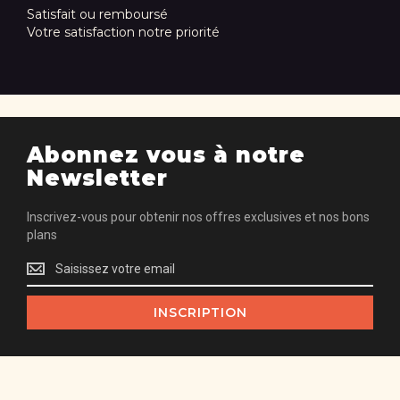
Satisfait ou remboursé
Votre satisfaction notre priorité
Abonnez vous à notre
Newsletter
Inscrivez-vous pour obtenir nos offres exclusives et nos bons
plans
Inscrivez-
vous
pour
INSCRIPTION
obtenir
nos
offres
exclusives
et