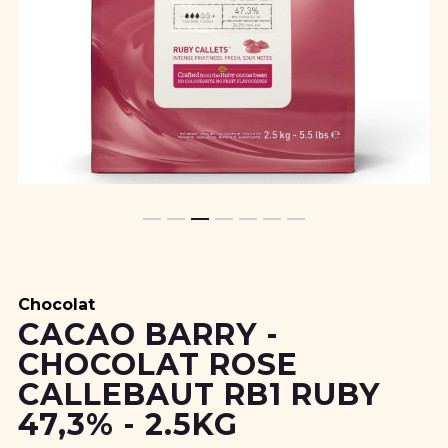
Skip
to
the
beginning
Chocolat
of
CACAO BARRY -
the
CHOCOLAT ROSE
images
gallery
CALLEBAUT RB1 RUBY
47,3% - 2.5KG